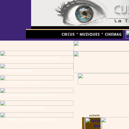
L'actualité de la bande-dessinée
Les chroniques
La BD made in America
L'interview qui déshabille la BD
Les coulisses de la BD
extraits
Trésors de la BD de collection