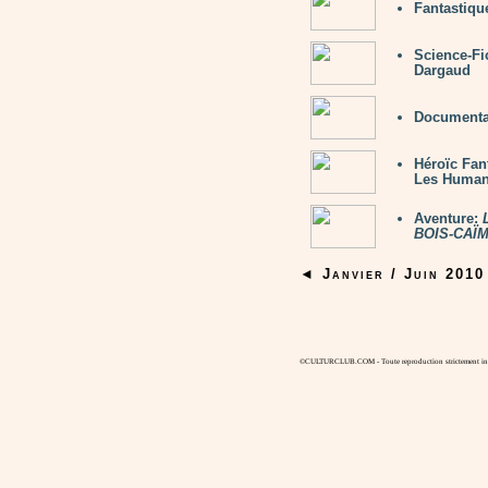
Fantastiqu
Science-Fi
Dargaud
Documenta
Héroïc Fan
Les Human
Aventure:
BOIS-CAÏ
◄ Janvier / Juin 201
©CULTURCLUB.COM - Toute reproduction strictement inte