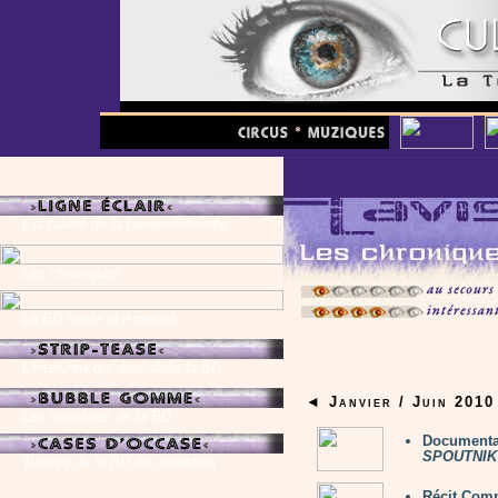
L'actualité de la bande-dessinée
Les chroniques
La BD made in America
L'interview qui déshabille la BD
◄ Janvier / Juin 201
Les coulisses de la BD
Documenta
SPOUTNIK
Trésors de la BD de collection
Récit Comp