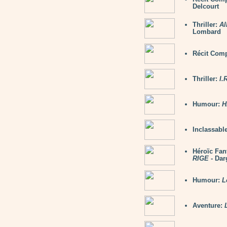
Delcourt
Thriller:
Al
Lombard
Récit Comp
Thriller:
I.
Humour:
H
Inclassabl
Héroïc Fan
RIGE
- Dar
Humour:
L
Aventure: