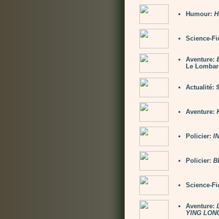
Humour:
H
Science-Fi
Aventure:
Le Lombar
Actualité:
9
Aventure:
Policier:
I
Policier:
B
Science-Fi
Aventure:
YING LON