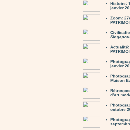
Histoire:
janvier 20
Zoom: 27
PATRIMOIN
Civilisati
Singapou
Actualit
PATRIMOIN
Photogra
janvier 2
Photogra
Maison Eu
Rétrospec
d’art mode
Photogra
octobre 20
Photogra
septembre 