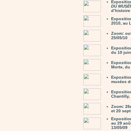
Expositio
DU MUSÉ
d’histoire
Expositio
2010, au 
Zoom: ou
25/05/10
Expositi
du 10 juin
Expositio
Morte, du 
Expositio
musées de
Expositio
Chantilly,
Zoom: 26e
et 20 sep
Expositio
au 29 août
13/05/09