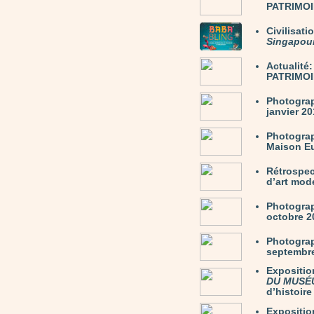
PATRIMOIN
Civilisati
Singapou
Actualit
PATRIMOIN
Photogra
janvier 2
Photogra
Maison Eu
Rétrospec
d’art mode
Photogra
octobre 20
Photogra
septembre 
Expositio
DU MUSÉ
d’histoire
Expositio