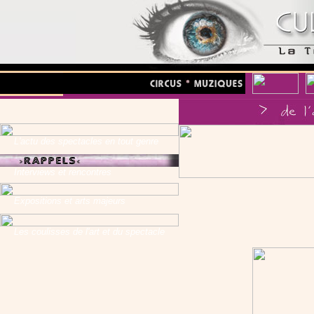
L'actu des spectacles en tout genre
Interviews et rencontres
Expositions et arts majeurs
Les coulisses de l'art et du spectacle