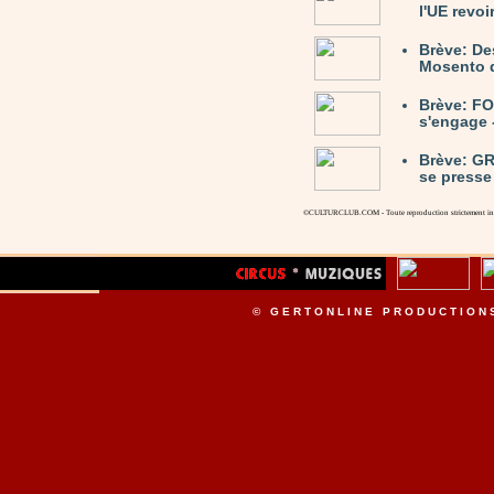
l'UE revoi
Brève: De
Mosento d
Brève: F
s'engage 
Brève: G
se presse
©CULTURCLUB.COM - Toute reproduction strictement inte
© GERTONLINE PRODUCTION