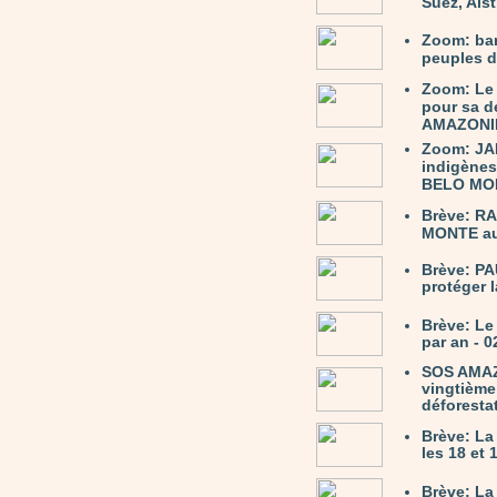
Suez, Als
Zoom: bar
peuples d
Zoom: Le 
pour sa d
AMAZONIE
Zoom: JA
indigènes
BELO MON
Brève: RA
MONTE au 
Brève: P
protéger l
Brève: L
par an - 0
SOS AMAZO
vingtième
déforesta
Brève: La
les 18 et
Brève: La