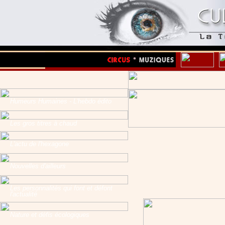
Humeurs Humaines - L'hebdo édito
Les gros titres à chaud
L'actu de l'hexagone
Nouvelles d'ailleurs
Les personnalités qui font et défont
l'actualité
Nature et défis écologiques