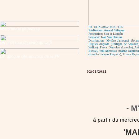
FICTION /8x52 MINUTES
Notre revue de presse
Réalisation:
Arnaud Sélignac
Production:
Son et Lumière
Scénario:
Jean Van Hamme
Distribution:
Mylène Jampanoï (Jolann
Un petit tour de piste du web
Hugues Anglade (Philippe de Valcourt
Walker), Pascal Demolon (Laroche), An
Bussy), Yaël Abecassis (Jeanne Dupleix)
(Joseph-François Dupleix), Emma Reyna
La rubrique des accrocs de la TV
02/01/2012
- 
à partir du mercr
'MA