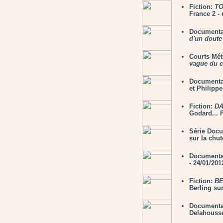
Fiction:
TO
France 2 - 
Documenta
d'un doute
Courts Mé
vague du 
Documenta
et Philippe
Fiction:
DA
Godard... F
Série Doc
sur la chut
Documenta
- 24/01/201
Fiction:
B
Berling sur
Documenta
Delahousse