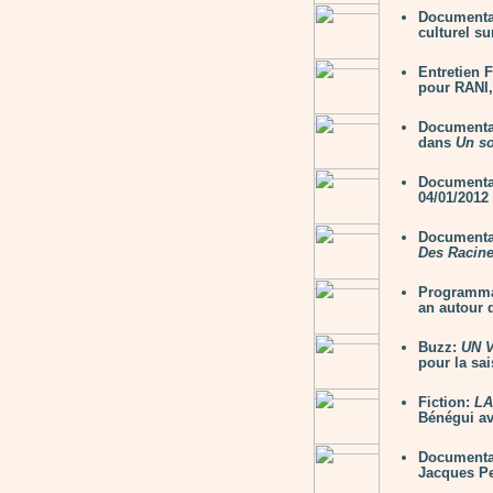
Documenta
culturel s
Entretien 
pour RANI,
Documenta
dans
Un soi
Documenta
04/01/2012
Documenta
Des Racine
Programmat
an autour 
Buzz:
UN 
pour la sa
Fiction:
LA
Bénégui av
Documenta
Jacques Pe