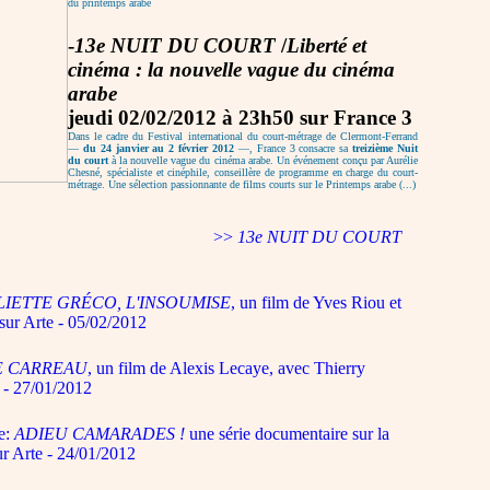
du printemps arabe
-
13e NUIT DU COURT
/
Liberté et
cinéma : la nouvelle vague du cinéma
arabe
jeudi 02/02/2012 à 23h50 sur France 3
Dans le cadre du Festival international du court-métrage de Clermont-Ferrand
—
du 24 janvier au 2 février 2012
—, France 3 consacre sa
treizième Nuit
du court
à la nouvelle vague du cinéma arabe. Un événement conçu par Aurélie
Chesné, spécialiste et cinéphile, conseillère de programme en charge du court-
métrage. Une sélection passionnante de films courts sur le Printemps arabe (...)
>>
13e NUIT DU COURT
LIETTE GRÉCO, L'INSOUMISE
, un film de Yves Riou et
sur Arte - 05/02/2012
E CARREAU
, un film de Alexis Lecaye, avec Thierry
 - 27/01/2012
e:
ADIEU CAMARADES !
une série documentaire sur la
r Arte - 24/01/2012