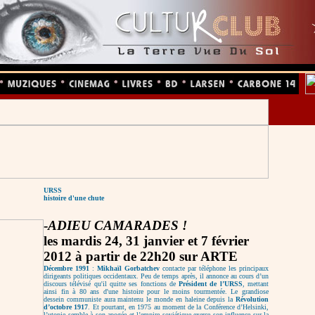
URSS
histoire d'une chute
-
ADIEU CAMARADES !
les mardis 24, 31 janvier et 7 février
2012 à partir de 22h20 sur ARTE
Décembre 1991
:
Mikhaïl Gorbatchev
contacte par téléphone les principaux
dirigeants politiques occidentaux. Peu de temps après, il annonce au cours d’un
discours télévisé qu'il quitte ses fonctions de
Président de l’URSS
, mettant
ainsi fin à 80 ans d'une histoire pour le moins tourmentée. Le grandiose
dessein communiste aura maintenu le monde en haleine depuis la
Révolution
d’octobre 1917
. Et pourtant, en 1975 au moment de la Conférence d’Helsinki,
l’utopie semble à son apogée et l’empire soviétique exerce son influence sur la