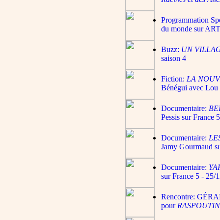
Programmation Spéc
du monde sur ART
Buzz:
UN VILLA
saison 4
Fiction:
LA NOUV
Bénégui avec Lou d
Documentaire:
BER
Pessis sur France 
Documentaire:
LE
Jamy Gourmaud sur
Documentaire:
YA
sur France 5 - 25/
Rencontre: GÉRAR
pour
RASPOUTI