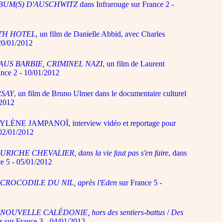
BUM(S) D'AUSCHWITZ
dans Infrarouge sur France 2 -
TH HOTEL
, un film de Danielle Abbid, avec Charles
 20/01/2012
AUS BARBIE, CRIMINEL NAZI
, un film de Laurent
nce 2 - 10/01/2012
RSAY
, un film de Bruno Ulmer dans le documentaire culturel
/2012
 MYLÈNE JAMPANOÏ, interview vidéo et reportage pour
02/01/2012
RICHE CHEVALIER, dans la vie faut pas s'en faire
, dans
e 5 - 05/01/2012
 CROCODILE DU NIL, après l'Eden
sur France 5 -
NOUVELLE CALÉDONIE, hors des sentiers-battus
/
Des
s
sur France 3 - 04/01/2012