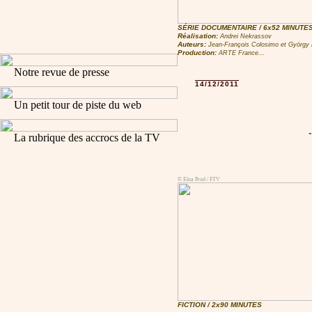
SÉRIE DOCUMENTAIRE / 6x52 MINUTE
Réalisation:
Andrei Nekrassov
Auteurs:
Jean-François Colosimo et György
Production
:
ARTE France...
Notre revue de presse
14/12/2011
Un petit tour de piste du web
La rubrique des accrocs de la TV
© Eloa Prod / FTV
FICTION / 2x90 MINUTES