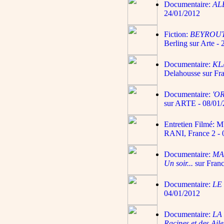
Documentaire:
AL
24/01/2012
Fiction:
BEYROU
Berling sur Arte -
Documentaire:
KL
Delahousse sur Fra
Documentaire:
'O
sur ARTE - 08/01
Entretien Filmé:
RANI, France 2 - 
Documentaire:
MAU
Un soir...
sur Franc
Documentaire:
LE
04/01/2012
Documentaire:
LA 
Racines et des Aile