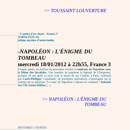
>>
TOUSSAINT LOUVERTURE
L'ombre d'un doute
- France 3
NAPOLÉON 1er
ultime mystère d'outre-tombe
-
NAPOLÉON : L'ÉNIGME DU
TOMBEAU
mercredi 18/01/2012 à 22h55, France 3
Chaque année, un million de personnes visitent le
tombeau de Napoléon sous
le Dôme des Invalides
. Une manière de perpétuer la légende de l’Empereur,
acclamé 20 ans après sa mort pour le retour de ses Cendres à Paris, orchestré
par
Louis-Philippe
. Cependant, de nombreux spécialistes s’interrogent sur le
contenu de sa sépulture. Le corps de Napoléon y repose-t-il vraiment ?
Inhumé
sur l’île Sainte-Hélène
(...)
>>
NAPOLÉON : L'ÉNIGME DU
TOMBEAU
HISTOIRES COURTES