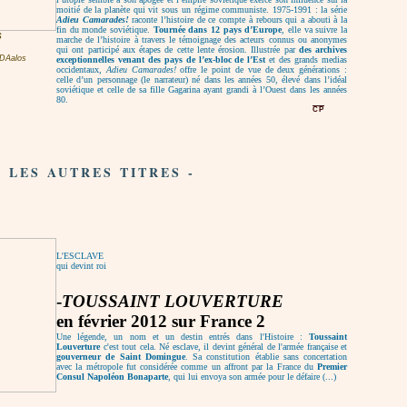
moitié de la planète qui vit sous un régime communiste. 1975-1991 : la série
Adieu Camarades!
raconte l’histoire de ce compte à rebours qui a abouti à la
fin du monde soviétique.
Tournée dans 12 pays d’Europe
, elle va suivre la
S
marche de l’histoire à travers le témoignage des acteurs connus ou anonymes
qui ont participé aux étapes de cette lente érosion. Illustrée par
des archives
 DAalos
exceptionnelles venant des pays de l’ex-bloc de l’Est
et des grands medias
occidentaux,
Adieu Camarades!
offre le point de vue de deux générations :
celle d’un personnage (le narrateur) né dans les années 50, élevé dans l’idéal
soviétique et celle de sa fille Gagarina ayant grandi à l’Ouest dans les années
80.
CP
- LES AUTRES TITRES -
L'ESCLAVE
qui devint roi
-
TOUSSAINT LOUVERTURE
en février 2012 sur France 2
Une légende, un nom et un destin entrés dans l'Histoire :
Toussaint
Louverture
c'est tout cela. Né esclave, il devint général de l'armée française et
gouverneur de Saint Domingue
. Sa constitution établie sans concertation
avec la métropole fut considérée comme un affront par la France du
Premier
Consul Napoléon Bonaparte
, qui lui envoya son armée pour le défaire (...)