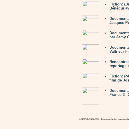
Fiction:
LA
Bénégui av
Documenta
Jacques Pe
Documenta
par Jamy G
Documenta
Valli sur F
Rencontre
reportage
Fiction:
RA
film de Jo
Documenta
France 3 - 
©CULTURCLUB.COM - Toute reproduction strictement inte