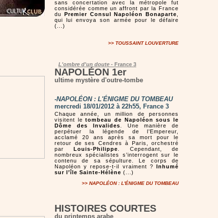
sans concertation avec la métropole fut
considérée comme un affront par la France
du
Premier Consul Napoléon Bonaparte
,
qui lui envoya son armée pour le défaire
(...)
>>
TOUSSAINT LOUVERTURE
L'ombre d'un doute
- France 3
NAPOLÉON 1er
ultime mystère d'outre-tombe
-
NAPOLÉON : L'ÉNIGME DU TOMBEAU
mercredi 18/01/2012 à 22h55, France 3
Chaque année, un million de personnes
visitent le
tombeau de Napoléon sous le
Dôme des Invalides
. Une manière de
perpétuer la légende de l’Empereur,
acclamé 20 ans après sa mort pour le
retour de ses Cendres à Paris, orchestré
par
Louis-Philippe
. Cependant, de
nombreux spécialistes s’interrogent sur le
contenu de sa sépulture. Le corps de
Napoléon y repose-t-il vraiment ?
Inhumé
sur l’île Sainte-Hélène
(...)
>>
NAPOLÉON : L'ÉNIGME DU TOMBEAU
HISTOIRES COURTES
du printemps arabe