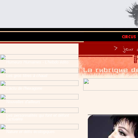
Humeurs Humaines - L'hebdo édito
Les gros titres à chaud
L'actu de l'hexagone
Nouvelles d'ailleurs
Les personnalités qui font et défont
l'actualité
Nature et défis écologiques