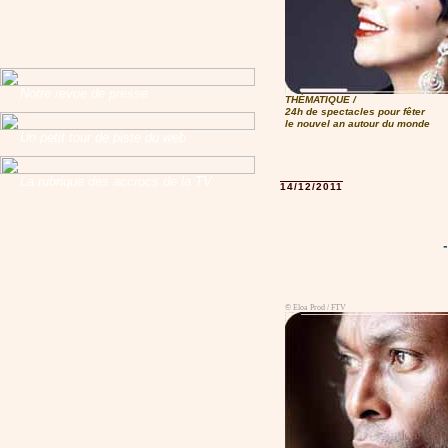
Notre revue de presse
THÉMATIQUE /
24h de spectacles pour fêter
le nouvel an autour du monde
Un petit tour de piste du web
La rubrique des accrocs de la TV
14/12/2011
© Eloa Prod / FTV