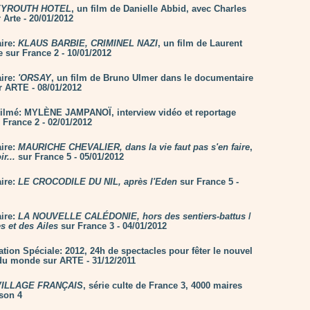
EYROUTH HOTEL
, un film de Danielle Abbid, avec Charles
 Arte - 20/01/2012
ire:
KLAUS BARBIE, CRIMINEL NAZI
, un film de Laurent
 sur France 2 - 10/01/2012
ire:
'ORSAY
, un film de Bruno Ulmer dans le documentaire
ur ARTE - 08/01/2012
Filmé: MYLÈNE JAMPANOÏ, interview vidéo et reportage
 France 2 - 02/01/2012
ire:
MAURICHE CHEVALIER, dans la vie faut pas s'en faire
,
r...
sur France 5 - 05/01/2012
ire:
LE CROCODILE DU NIL, après l'Eden
sur France 5 -
ire:
LA NOUVELLE CALÉDONIE, hors des sentiers-battus
/
s et des Ailes
sur France 3 - 04/01/2012
ion Spéciale: 2012, 24h de spectacles pour fêter le nouvel
du monde sur ARTE - 31/12/2011
VILLAGE FRANÇAIS
, série culte de France 3, 4000 maires
ison 4