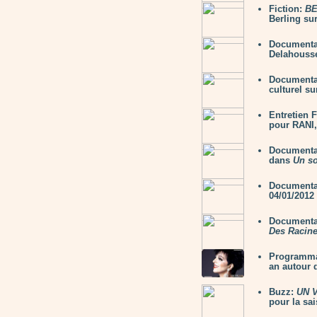
Fiction:
B
Berling sur
Documenta
Delahousse
Documenta
culturel s
Entretien 
pour RANI,
Documenta
dans
Un soi
Documenta
04/01/2012
Documenta
Des Racine
Programmat
an autour 
Buzz:
UN 
pour la sa