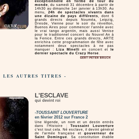
exceptionnelle en forme de tour du
monde
, du samedi 31 décembre à partir de
14h30 au dimanche 1er janvier à 13h30. Au
menu,
24h de spectacles vivants dans
une dizaine de pays différents
, dont 6
grands directs depuis Nouméa, Leipzig,
Dresde, Vienne pour le soir du réveillon,
Buenos Aires pour commencer l’année avec
le vrai tango argentin, mais aussi Venise
pour le traditionnel concert du Nouvel An à
la Fenice. Entre ces grands directs, ARTE
enrichira cette programmation de fête avec
notamment deux spectacles à ne pas
manquer :
Liza Minelli
en concert et
le
dernier spectacle du Crazy Horse
.
GERT-PETER BRUCH
- LES AUTRES TITRES -
L'ESCLAVE
qui devint roi
-
TOUSSAINT LOUVERTURE
en février 2012 sur France 2
Une légende, un nom et un destin entrés
dans l'Histoire :
Toussaint Louverture
c'est tout cela. Né esclave, il devint général
de l'armée française et
gouverneur de
Saint Domingue
. Sa constitution établie