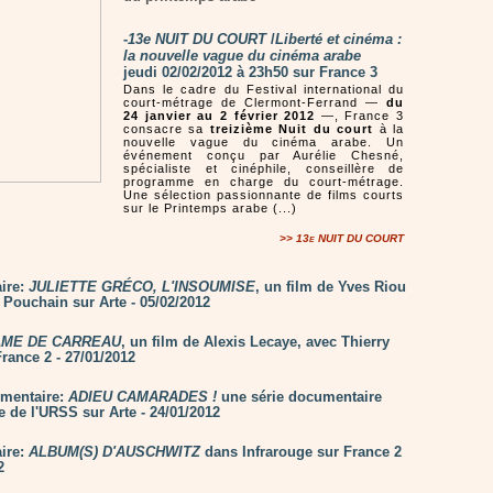
-
13e NUIT DU COURT
/
Liberté et cinéma :
la nouvelle vague du cinéma arabe
jeudi 02/02/2012 à 23h50 sur France 3
Dans le cadre du Festival international du
court-métrage de Clermont-Ferrand —
du
24 janvier au 2 février 2012
—, France 3
consacre sa
treizième Nuit du court
à la
nouvelle vague du cinéma arabe. Un
événement conçu par Aurélie Chesné,
spécialiste et cinéphile, conseillère de
programme en charge du court-métrage.
Une sélection passionnante de films courts
sur le Printemps arabe (...)
>>
13e NUIT DU COURT
ire:
JULIETTE GRÉCO, L'INSOUMISE
, un film de Yves Riou
 Pouchain sur Arte - 05/02/2012
ME DE CARREAU
, un film de Alexis Lecaye, avec Thierry
rance 2 - 27/01/2012
umentaire:
ADIEU CAMARADES !
une série documentaire
e de l'URSS sur Arte - 24/01/2012
ire:
ALBUM(S) D'AUSCHWITZ
dans Infrarouge sur France 2
2