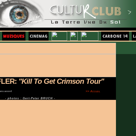
FLER:
"Kill To Get Crimson Tour"
>> Accueil
ans accord
- photos : Gert-Peter BRUCH -