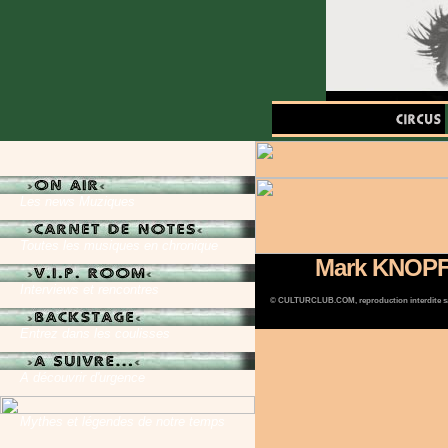
Les news Muziques
Toutes les musiques en chronique
Mark KNOP
Interviews et rencontres
© CULTURCLUB.COM, reproduction interdite s
Entrez dans les coulisses
A découvrir d'urgence
Mythes et légendes de notre temps