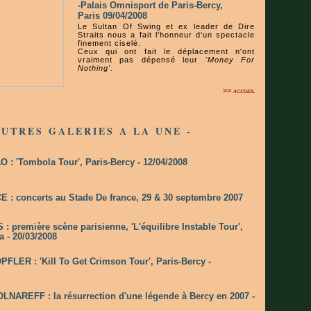
-Palais Omnisport de Paris-Bercy,
Paris 09/04/2008
Le Sultan Of Swing et ex leader de Dire
Straits nous a fait l'honneur d'un spectacle
finement ciselé.
Ceux qui ont fait le déplacement n'ont
vraiment pas dépensé leur
'Money For
Nothing'.
>> accueil
AUTRES GALERIES A LA UNE -
: 'Tombola Tour', Paris-Bercy - 12/04/2008
 : concerts au Stade De france, 29 & 30 septembre 2007
: première scène parisienne, 'L'équilibre Instable Tour',
a - 20/03/2008
LER : 'Kill To Get Crimson Tour', Paris-Bercy -
NAREFF : la résurrection d'une légende à Bercy en 2007 -