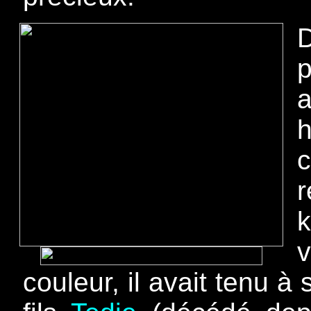
a
c
r
k
v
couleur, il avait tenu 